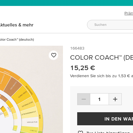
Prä
ktuelles & mehr
olor Coach™ (deutsch)
166483
COLOR COACH™ (D
15,25 €
Verdienen Sie sich bis zu 1,53 € 
IN DEN W
Zur Liste hinzufügen