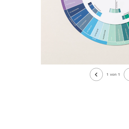
1
von
1