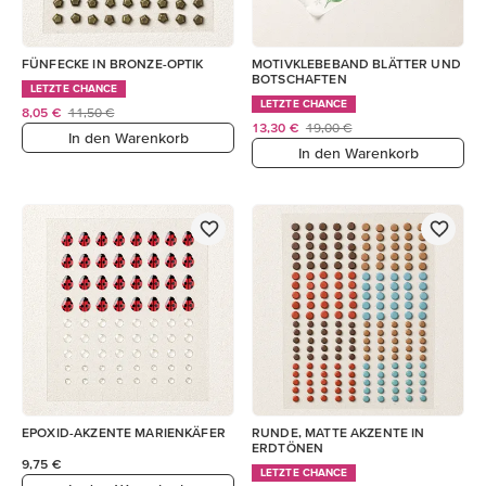
FÜNFECKE IN BRONZE-OPTIK
MOTIVKLEBEBAND BLÄTTER UND
BOTSCHAFTEN
LETZTE CHANCE
LETZTE CHANCE
8,05 €
11,50 €
13,30 €
19,00 €
In den Warenkorb
In den Warenkorb
EPOXID-AKZENTE MARIENKÄFER
RUNDE, MATTE AKZENTE IN
ERDTÖNEN
9,75 €
LETZTE CHANCE