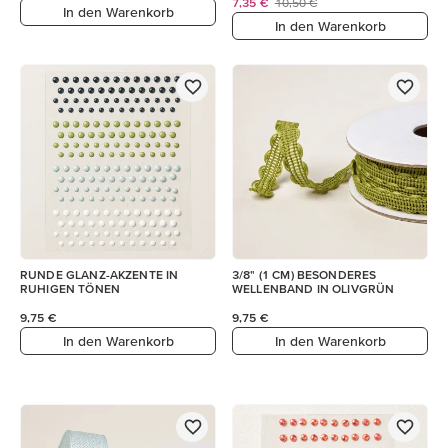
7,35 €
10,50 €
In den Warenkorb
In den Warenkorb
RUNDE GLANZ-AKZENTE IN
3/8" (1 CM) BESONDERES
RUHIGEN TÖNEN
WELLENBAND IN OLIVGRÜN
9,75 €
9,75 €
In den Warenkorb
In den Warenkorb