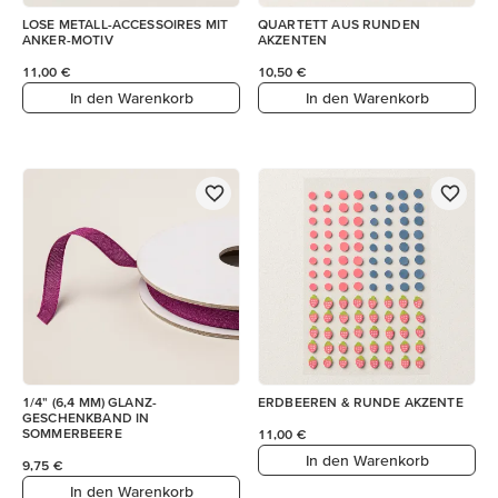
LOSE METALL-ACCESSOIRES MIT
QUARTETT AUS RUNDEN
ANKER-MOTIV
AKZENTEN
11,00 €
10,50 €
In den Warenkorb
In den Warenkorb
1/4" (6,4 MM) GLANZ-
ERDBEEREN & RUNDE AKZENTE
GESCHENKBAND IN
SOMMERBEERE
11,00 €
In den Warenkorb
9,75 €
In den Warenkorb