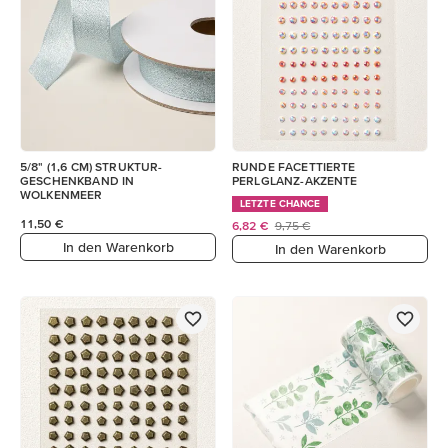
5/8" (1,6 CM) STRUKTUR-
RUNDE FACETTIERTE
GESCHENKBAND IN
PERLGLANZ-AKZENTE
WOLKENMEER
LETZTE CHANCE
11,50 €
6,82 €
9,75 €
In den Warenkorb
In den Warenkorb