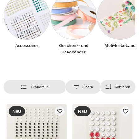
Accessoires
Geschenk- und
Motivklebeband
Dekobänder
Stöbern in
Filtern
Sortieren
NEU
NEU