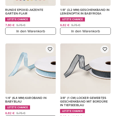
RUNDE EPOXID-AKZENTE
1/8" (3,2 MM) GESCHENKBAND IN
GARTEN-FLAIR
LEINENOPTIK IN BABYROSA
LETZTE CHANCE
LETZTE CHANCE
7,80 €
9,75 €
6,82 €
9,75 €
In den Warenkorb
In den Warenkorb
1/4" (6,4 MM) KAROBAND IN
3/8" (1 CM) LOCKER GEWEBTES
BABYBLAU
GESCHENKBAND MIT BORDÜRE
IN TIEFSEEBLAU
LETZTE CHANCE
LETZTE CHANCE
6,82 €
9,75 €