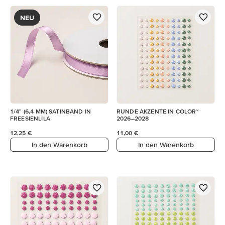
NEU
1/4" (6,4 MM) SATINBAND IN
RUNDE AKZENTE IN COLOR™
FREESIENLILA
2026–2028
12,25 €
11,00 €
In den Warenkorb
In den Warenkorb