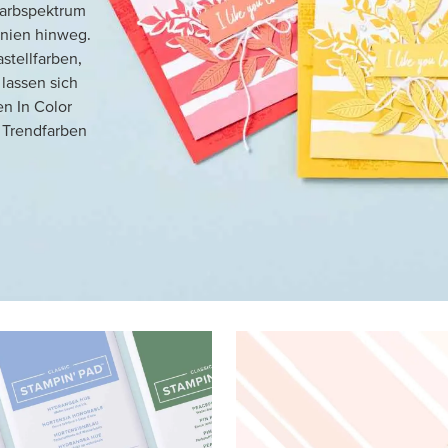
Farbspektrum
inien hinweg.
stellfarben,
lassen sich
n In Color
n Trendfarben