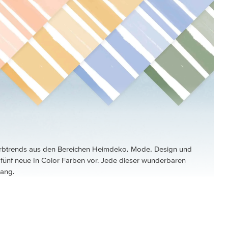
N
arbtrends aus den Bereichen Heimdeko, Mode, Design und
r fünf neue In Color Farben vor. Jede dieser wunderbaren
lang.