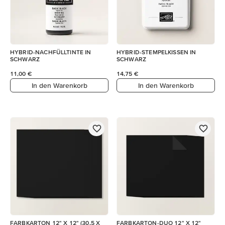
HYBRID-NACHFÜLLTINTE IN
HYBRID-STEMPELKISSEN IN
SCHWARZ
SCHWARZ
11,00 €
14,75 €
In den Warenkorb
In den Warenkorb
FARBKARTON 12" X 12" (30,5 X
FARBKARTON-DUO 12" X 12"