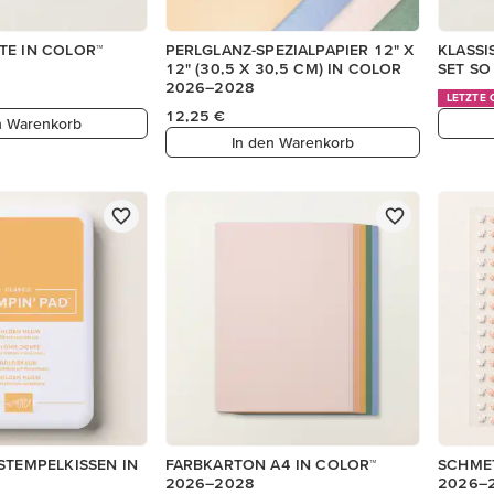
TE IN COLOR™
PERLGLANZ-SPEZIALPAPIER 12" X
KLASSI
12" (30,5 X 30,5 CM) IN COLOR
SET SO
2026–2028
LETZTE
12,25 €
n Warenkorb
In den Warenkorb
STEMPELKISSEN IN
FARBKARTON A4 IN COLOR™
SCHMET
2026–2028
2026–