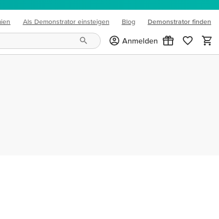
mien
Als Demonstrator einsteigen
Blog
Demonstrator finden
(opens in new tab)
Anmelden