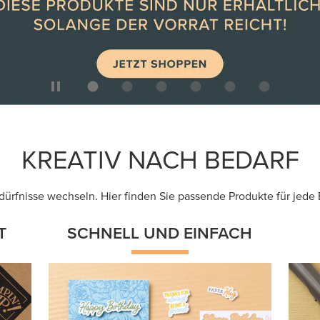
it
Produkte zum Drauflosbasteln: Kreieren
Ab
Sie im Nu mit wenig Zubehör
un
individuelle Projekte.
Jetzt shoppen