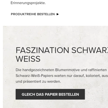
NEU
EXKL
HEISSFOLIEN-STANZFORM
BESONDE
LEUCHTENDE NATUR
12" (30,