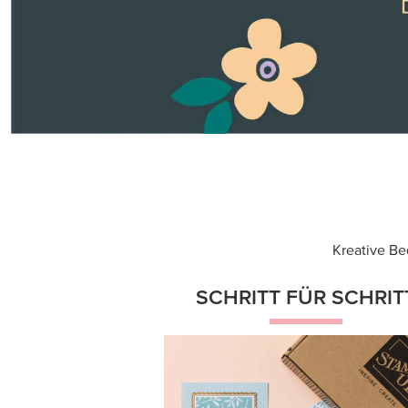
Projekte zu bestimmten Themen m
Anleitungen für geführte
Kreativerlebnisse.
Jetzt shoppen