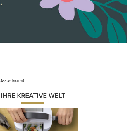
gestimmte Produkte, Arbeitsmittel
d kreative Techniken beflügeln Ihr
künstlerisches Ich.
Jetzt shoppen