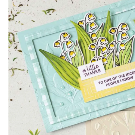
BLÜTENBLÄTTER MIT C
Filigrane Blütenmotive und ein zarter Glanz verleihen der
Maiglöckchental einen zeitlosen Charme, ideal für elega
Erinnerungsprojekte.