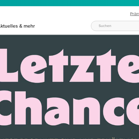
Prä
ktuelles & mehr
KREATIV NACH BEDARF
dürfnisse wechseln. Hier finden Sie passende Produkte für jede 
T
SCHNELL UND EINFACH