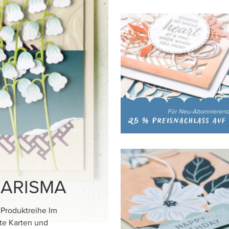
Z-
Muster dieses
sgeschnitten