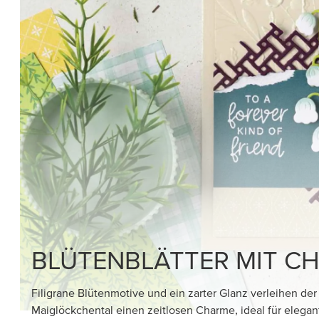
PRODUKTREIHE BESTELLEN
FASZINATION SCHWAR
WEISS
Die handgezeichneten Blumenmotive und raffinierten 
Schwarz-Weiß-Papiers warten nur darauf, koloriert, au
und präsentiert zu werden.
GLEICH DAS PAPIER BESTELLEN