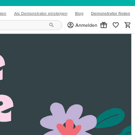
mien
Als Demonstrator einsteigen
Blog
Demonstrator finden
(opens in new tab)
Anmelden
Bastellaune!
IHRE KREATIVE WELT