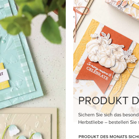
HARISMA
 Produktreihe Im
nte Karten und