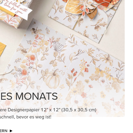
KINDRED GREETINGS
Kreieren Sie elegante, dezente Karten mit
bedeutungsvollen Botschaften, die Ihnen aus
dem Herzen sprechen.
GLEICH ABONNIEREN
GEMEINSAM NOCH
BESSER
Werden Sie mit unseren neuesten Produkten
in Craft Classes kreativ – Kurse, in denen
frische Ideen und gesellige Kreativität Sie
beflügeln werden.