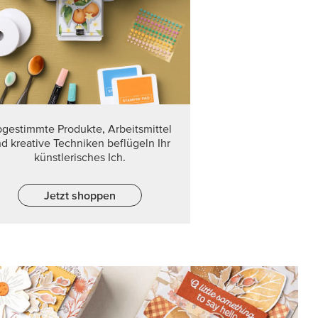
ES MONATS
ere Designerpapier 12" x 12" (30,5 x 30,5 cm)
schnell, bevor es weg ist!
ERN