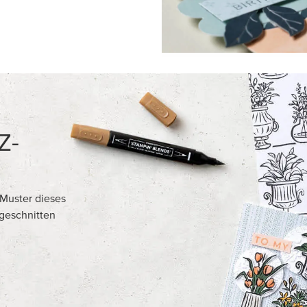
PRODUKT-HIGHLIGHTS
USIVES PRODUKT
NEU
RES DESIGNERPAPIER 12" X
HEISSFOLIEN-SYSTEM EU UND
5 X 30,5 CM) HERBSTLIEBE
CLASS